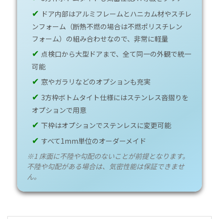
✔
ドア内部はアルミフレームとハニカム材やスチレ
ンフォーム（断熱不燃の場合は不燃ポリスチレン
フォーム）の組み合わせなので、非常に軽量
✔
点検口から大型ドアまで、全て同一の外観で統一
可能
✔
窓やガラリなどのオプションも充実
✔
3方枠ボトムタイト仕様にはステンレス沓摺りを
オプションで用意
✔
下枠はオプションでステンレスに変更可能
✔
すべて1mm単位のオーダーメイド
※1 床面に不陸や勾配のないことが前提となります。
不陸や勾配がある場合は、気密性能は保証できませ
ん。