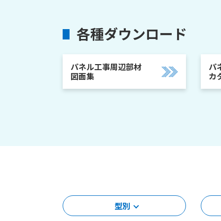
各種ダウンロード
パネル工事周辺部材
パ
図面集
カ
型別