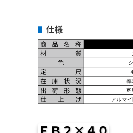
仕様
ＦＢ２×４０