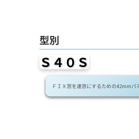
型別
Ｓ４０Ｓ
ＦＩＸ窓を連窓にするための42mmパ