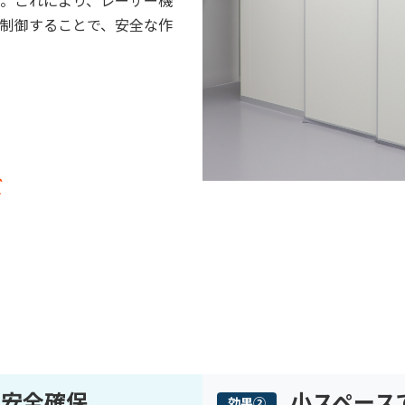
。これにより、レーザー機
制御することで、安全な作
ズ
で安全確保
小スペース
効果②