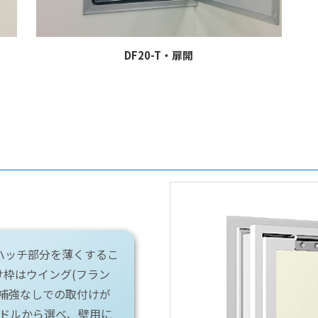
DF20-T・扉開
ハッチ部分を薄くするこ
枠はウイング(フラン
補強なしでの取付けが
ンドルから選べ、壁用に