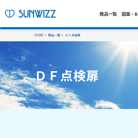
商品一覧
図面・B
HOME
商品一覧
ＤＦ点検扉
ＤＦ点検扉