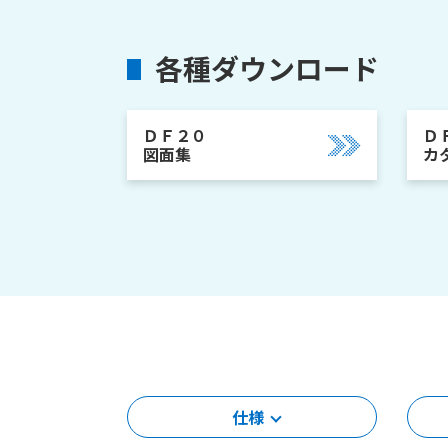
各種ダウンロード
ＤＦ２０
Ｄ
図面集
カ
仕様