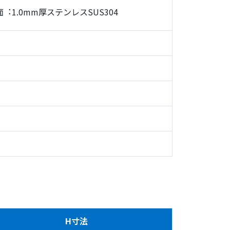
面︓1.0mm厚ステンレスSUS304
H寸法