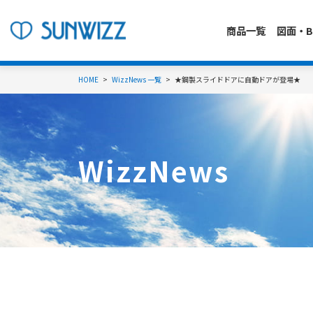
商品一覧
図面・B
HOME
WizzNews 一覧
★鋼製スライドドアに自動ドアが登場★
WizzNews