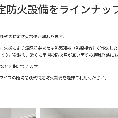
定防火設備をラインナッ
鎖式の特定防火設備が加わります。
、火災により煙感知器または熱感知器（熱煙複合）が作動した
積で３㎡を越え、近くに常閉の防火戸が無い箇所の避難経路に
などを指定できます。
ワイズの随時閉鎖式特定防火設備を是非ご利用ください。