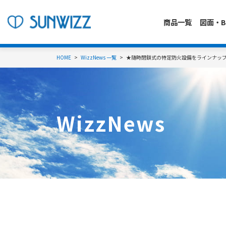
商品一覧
図面・B
HOME
WizzNews 一覧
★随時閉鎖式の特定防火設備をラインナッ
WizzNews