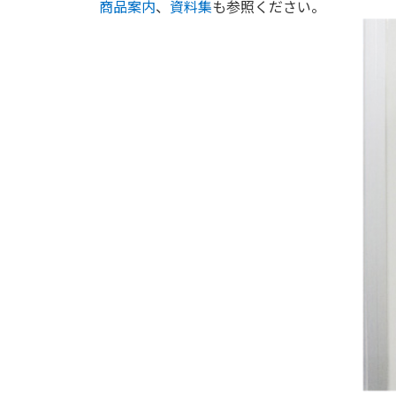
商品案内
、
資料集
も参照ください。