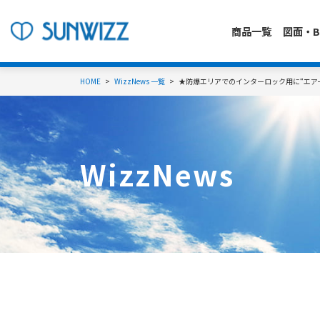
商品一覧
図面・B
HOME
WizzNews 一覧
★防爆エリアでのインターロック用に“エア
WizzNews