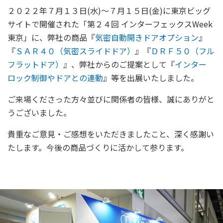
２０２２年７月１３日(水)～７月１５日(金)に東京ビッグ
サイトで開催された「第２４回 インターフェックスWeek
東京」に、弊社の商品『
気密自動開きドアオプション
』
『
ＳＡ
Ｒ４０（気密スライドドア）
』『
ＤＲＦ
５０（フル
フラットドア
）
』、弊社からのご提案として『
インター
ロック制御やドアとの連動
』等を出展いたしました。
ご来場くださった方々並びに関係者の皆様、誠にありがと
うございました。
貴重なご意見・ご感想をいただきましたこと、深く感謝い
たします。今後の商品づくりに活かして参ります。