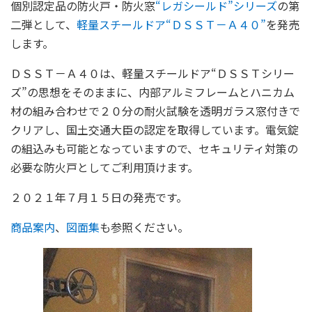
個別認定品の防火戸・防火窓
“レガシールド”シリーズ
の第
二弾として、
軽量スチールドア“ＤＳＳＴ－Ａ４０”
を発売
します。
ＤＳＳＴ－Ａ４０は、軽量スチールドア“ＤＳＳＴシリー
ズ”の思想をそのままに、内部アルミフレームとハニカム
材の組み合わせで２０分の耐火試験を透明ガラス窓付きで
クリアし、国土交通大臣の認定を取得しています。電気錠
の組込みも可能となっていますので、セキュリティ対策の
必要な防火戸としてご利用頂けます。
２０２１年７月１５日の発売です。
商品案内
、
図面集
も参照ください。